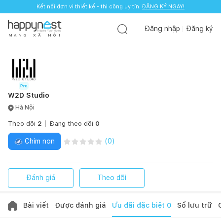
Kết nối đơn vị thiết kế - thi công uy tín.
ĐĂNG KÝ NGAY!
Đăng nhập
Đăng ký
M
Ạ
N
G
X
Ã
H
Ộ
I
W2D Studio
Hà Nội
Theo dõi
2
Đang theo dõi
0
Chim non
(
0
)
Đánh giá
Theo dõi
Bài viết
Được đánh giá
Ưu đãi đặc biệt
0
Sổ lưu trữ