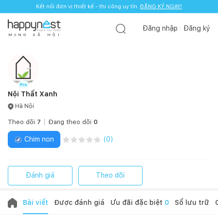
Kết nối đơn vị thiết kế - thi công uy tín.
ĐĂNG KÝ NGAY!
Đăng nhập
Đăng ký
M
Ạ
N
G
X
Ã
H
Ộ
I
Nội Thất Xanh
Hà Nội
Theo dõi
7
Đang theo dõi
0
Chim non
(
0
)
Đánh giá
Theo dõi
Bài viết
Được đánh giá
Ưu đãi đặc biệt
0
Sổ lưu trữ