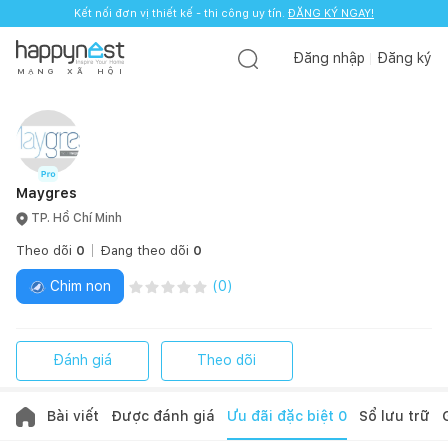
Kết nối đơn vị thiết kế - thi công uy tín.
Kết nối đơn vị thiết kế - thi công uy tín.
ĐĂNG KÝ NGAY!
ĐĂNG KÝ NGAY!
Đăng nhập
Đăng ký
M
Ạ
N
G
X
Ã
H
Ộ
I
Maygres
TP. Hồ Chí Minh
Theo dõi
0
Đang theo dõi
0
Chim non
(
0
)
Đánh giá
Theo dõi
Bài viết
Được đánh giá
Ưu đãi đặc biệt
0
Sổ lưu trữ