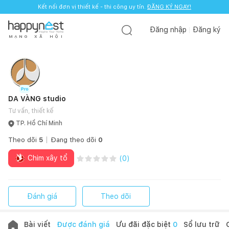
Kết nối đơn vị thiết kế - thi công uy tín.
ĐĂNG KÝ NGAY!
Đăng nhập
Đăng ký
M
Ạ
N
G
X
Ã
H
Ộ
I
DA VÀNG studio
Tư vấn, thiết kế
TP. Hồ Chí Minh
Theo dõi
5
Đang theo dõi
0
Chim xây tổ
(
0
)
Đánh giá
Theo dõi
Bài viết
Được đánh giá
Ưu đãi đặc biệt
0
Sổ lưu trữ