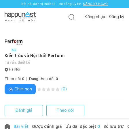
Kết nối đơn vị thiết kế - thi công uy tín.
Kết nối đơn vị thiết kế - thi công uy tín.
ĐĂNG KÝ NGAY!
ĐĂNG KÝ NGAY!
Đăng nhập
Đăng ký
M
Ạ
N
G
X
Ã
H
Ộ
I
Kiến trúc và Nội thất Perform
Tư vấn, thiết kế
Hà Nội
Theo dõi
0
Đang theo dõi
0
Chim non
(
0
)
Đánh giá
Theo dõi
Bài viết
Được đánh giá
Ưu đãi đặc biệt
0
Sổ lưu trữ