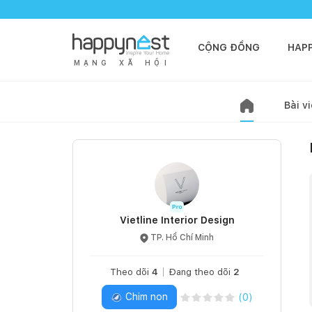
CỘNG ĐỒNG
HAP
M
Ạ
N
G
X
Ã
H
Ộ
I
Bài vi
Vietline Interior Design
TP. Hồ Chí Minh
Theo dõi
4
Đang theo dõi
2
Chim non
(
0
)