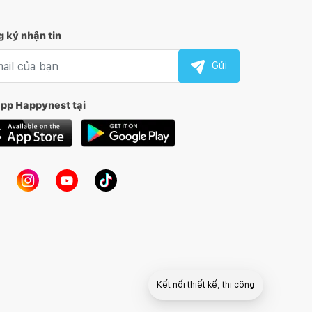
 ký nhận tin
l nhận tin
Gửi
app Happynest tại
Kết nối thiết kế, thi công