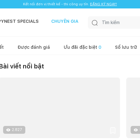
Kết nối đơn vị thiết kế - thi công uy tín.
ĐĂNG KÝ NGAY!
PYNEST SPECIALS
CHUYÊN GIA
ết
Được đánh giá
Ưu đãi đặc biệt
0
Sổ lưu trữ
Bài viết nổi bật
2.827