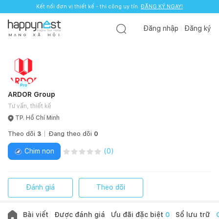
Kết nối đơn vị thiết kế - thi công uy tín.
Kết nối đơn vị thiết kế - thi công uy tín.
ĐĂNG KÝ NGAY!
ĐĂNG KÝ NGAY!
Đăng nhập
Đăng ký
M
Ạ
N
G
X
Ã
H
Ộ
I
ARDOR Group
Tư vấn, thiết kế
TP. Hồ Chí Minh
Theo dõi
3
Đang theo dõi
0
Chim non
(
0
)
Đánh giá
Theo dõi
Bài viết
Được đánh giá
Ưu đãi đặc biệt
0
Sổ lưu trữ