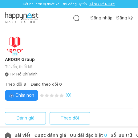
Kết nối đơn vị thiết kế - thi công uy tín.
ĐĂNG KÝ NGAY!
Đăng nhập
Đăng ký
M
Ạ
N
G
X
Ã
H
Ộ
I
ARDOR Group
Tư vấn, thiết kế
TP. Hồ Chí Minh
Theo dõi
3
Đang theo dõi
0
Chim non
(
0
)
Đánh giá
Theo dõi
Bài viết
Được đánh giá
Ưu đãi đặc biệt
0
Sổ lưu trữ