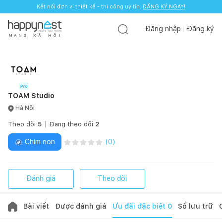
Kết nối đơn vị thiết kế - thi công uy tín.
ĐĂNG KÝ NGAY!
Đăng nhập
Đăng ký
M
Ạ
N
G
X
Ã
H
Ộ
I
TOAM Studio
Hà Nội
Theo dõi
5
Đang theo dõi
2
Chim non
(
0
)
Đánh giá
Theo dõi
Bài viết
Được đánh giá
Ưu đãi đặc biệt
0
Sổ lưu trữ