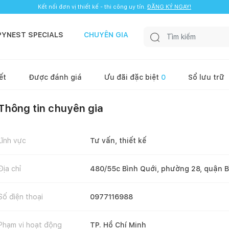
Kết nối đơn vị thiết kế - thi công uy tín.
ĐĂNG KÝ NGAY!
PYNEST SPECIALS
CHUYÊN GIA
ết
Được đánh giá
Ưu đãi đặc biệt
0
Sổ lưu trữ
Thông tin chuyên gia
Lĩnh vực
Tư vấn, thiết kế
Địa chỉ
480/55c Bình Quới, phường 28, quận 
Số điện thoại
0977116988
Phạm vi hoạt động
TP. Hồ Chí Minh