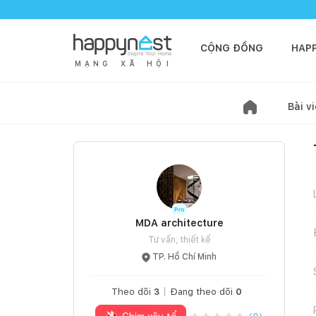
CỘNG ĐỒNG
HAP
M
Ạ
N
G
X
Ã
H
Ộ
I
Bài vi
MDA architecture
Tư vấn, thiết kế
TP. Hồ Chí Minh
Theo dõi
3
Đang theo dõi
0