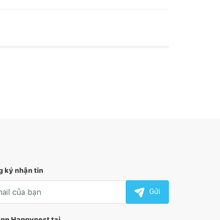
 ký nhận tin
l nhận tin
Gửi
app Happynest tại