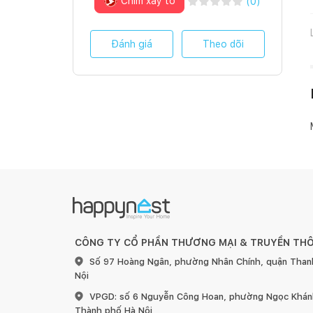
Chim xây tổ
(
0
)
Đánh giá
Theo dõi
CÔNG TY CỔ PHẦN THƯƠNG MẠI & TRUYỀN TH
Số 97 Hoàng Ngân, phường Nhân Chính, quận Than
Nội
VPGD: số 6 Nguyễn Công Hoan, phường Ngọc Khánh
Thành phố Hà Nội