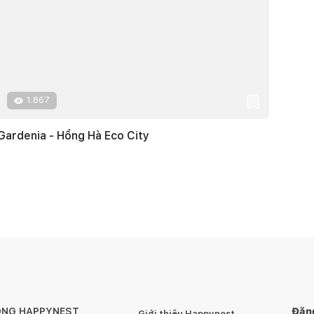
1.867
Gardenia - Hồng Hà Eco City
ÔNG HAPPYNEST
Đăng
Giới thiệu Happynest