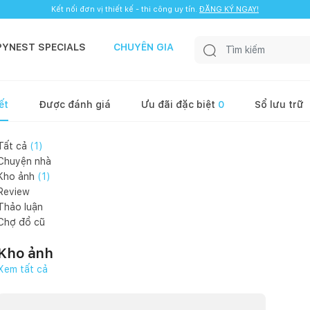
Kết nối đơn vị thiết kế - thi công uy tín.
ĐĂNG KÝ NGAY!
PYNEST SPECIALS
CHUYÊN GIA
ết
Được đánh giá
Ưu đãi đặc biệt
0
Sổ lưu trữ
Tất cả
(
1
)
Chuyện nhà
Kho ảnh
(
1
)
Review
Thảo luận
Chợ đồ cũ
Kho ảnh
Xem tất cả