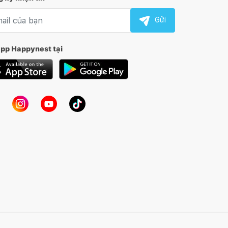
l nhận tin
Gửi
app Happynest tại