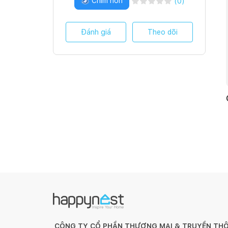
Chim non
(
0
)
Đánh giá
Theo dõi
CÔNG TY CỔ PHẦN THƯƠNG MẠI & TRUYỀN TH