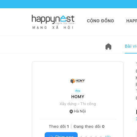
CỘNG ĐỒNG
HAP
M
Ạ
N
G
X
Ã
H
Ộ
I
Bài vi
HOMY
Xây dựng - Thi công
Hà Nội
Theo dõi
1
Đang theo dõi
0