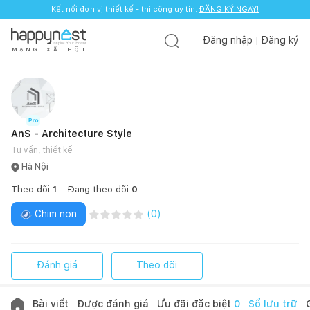
Kết nối đơn vị thiết kế - thi công uy tín.
ĐĂNG KÝ NGAY!
Đăng nhập
Đăng ký
M
Ạ
N
G
X
Ã
H
Ộ
I
AnS - Architecture Style
Tư vấn, thiết kế
Hà Nội
Theo dõi
1
Đang theo dõi
0
Chim non
(
0
)
Đánh giá
Theo dõi
Bài viết
Được đánh giá
Ưu đãi đặc biệt
0
Sổ lưu trữ