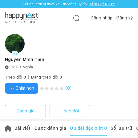
Kết nối đơn vị thiết kế - thi công uy tín.
ĐĂNG KÝ NGAY!
Đăng nhập
Đăng ký
M
Ạ
N
G
X
Ã
H
Ộ
I
Nguyen Minh Tien
TP Gia Nghĩa
Theo dõi
0
Đang theo dõi
0
Chim non
(
0
)
Đánh giá
Theo dõi
Bài viết
Được đánh giá
Ưu đãi đặc biệt
0
Sổ lưu trữ