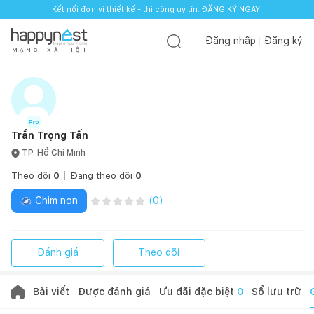
Kết nối đơn vị thiết kế - thi công uy tín.
ĐĂNG KÝ NGAY!
Đăng nhập
Đăng ký
M
Ạ
N
G
X
Ã
H
Ộ
I
Trần Trọng Tấn
TP. Hồ Chí Minh
Theo dõi
0
Đang theo dõi
0
Chim non
(
0
)
Đánh giá
Theo dõi
Bài viết
Được đánh giá
Ưu đãi đặc biệt
0
Sổ lưu trữ