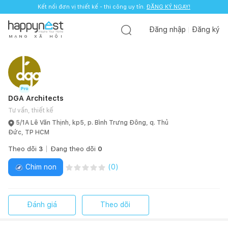
Kết nối đơn vị thiết kế - thi công uy tín.
ĐĂNG KÝ NGAY!
Đăng nhập
Đăng ký
M
Ạ
N
G
X
Ã
H
Ộ
I
DGA Architects
Tư vấn, thiết kế
5/1A Lê Văn Thịnh, kp5, p. Bình Trưng Đông, q. Thủ
Đức, TP HCM
Theo dõi
3
Đang theo dõi
0
Chim non
(
0
)
Đánh giá
Theo dõi