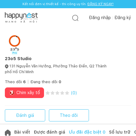
Kết nối đơn vị thiết kế - thi công uy tín.
ĐĂNG KÝ NGAY!
Đăng nhập
Đăng ký
M
Ạ
N
G
X
Ã
H
Ộ
I
23o5 Studio
131 Nguyễn Văn Hưởng, Phường Thảo Điền, Q2 Thành
phố Hồ Chí Minh
Theo dõi
6
Đang theo dõi
0
Chim xây tổ
(
0
)
Đánh giá
Theo dõi
Bài viết
Được đánh giá
Ưu đãi đặc biệt
0
Sổ lưu trữ