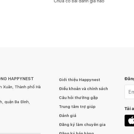
Chưa có bài đánh giá nào
ÔNG HAPPYNEST
Đăng
Giới thiệu Happynest
h Xuân, Thành phố Hà
Emai
Điều khoản và chính sách
Câu hỏi thường gặp
, quận Ba Đình,
Trung tâm trợ giúp
Tải 
Đánh giá
Đăng ký làm chuyên gia
Đăng ký bán hàng