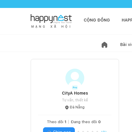
CỘNG ĐỒNG
HAP
M
Ạ
N
G
X
Ã
H
Ộ
I
Bài vi
CityA Homes
Tư vấn, thiết kế
Đà Nẵng
Theo dõi
1
Đang theo dõi
0