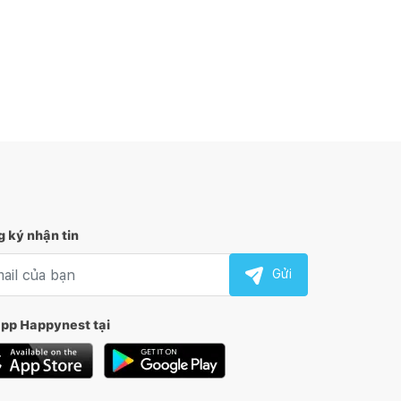
 ký nhận tin
l nhận tin
Gửi
app Happynest tại