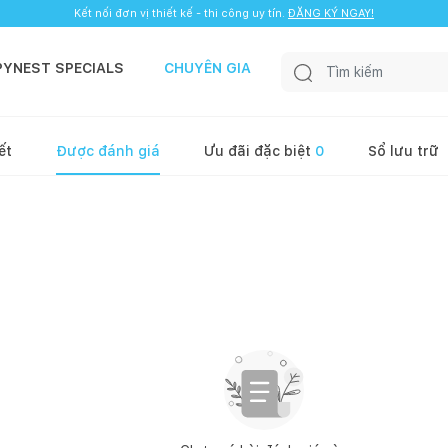
Kết nối đơn vị thiết kế - thi công uy tín.
ĐĂNG KÝ NGAY!
PYNEST SPECIALS
CHUYÊN GIA
ết
Được đánh giá
Ưu đãi đặc biệt
0
Sổ lưu trữ