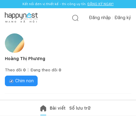
Kết nối đơn vị thiết kế - thi công uy tín.
ĐĂNG KÝ NGAY!
Đăng nhập
Đăng ký
M
Ạ
N
G
X
Ã
H
Ộ
I
Hoàng Thị Phương
Theo dõi
0
Đang theo dõi
0
Chim non
Bài viết
Sổ lưu trữ