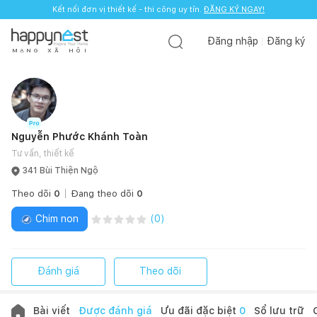
Kết nối đơn vị thiết kế - thi công uy tín.
ĐĂNG KÝ NGAY!
Đăng nhập
Đăng ký
M
Ạ
N
G
X
Ã
H
Ộ
I
Nguyễn Phước Khánh Toàn
Tư vấn, thiết kế
341 Bùi Thiện Ngộ
Theo dõi
0
Đang theo dõi
0
Chim non
(
0
)
Đánh giá
Theo dõi
Bài viết
Được đánh giá
Ưu đãi đặc biệt
0
Sổ lưu trữ