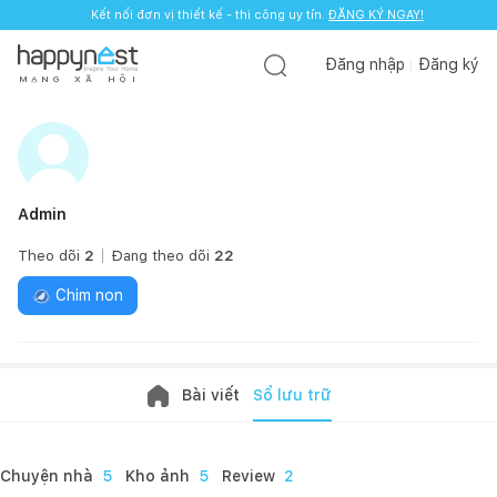
Kết nối đơn vị thiết kế - thi công uy tín.
Kết nối đơn vị thiết kế - thi công uy tín.
ĐĂNG KÝ NGAY!
ĐĂNG KÝ NGAY!
Đăng nhập
Đăng ký
M
Ạ
N
G
X
Ã
H
Ộ
I
Admin
Theo dõi
2
Đang theo dõi
22
Chim non
Bài viết
Sổ lưu trữ
Chuyện nhà
5
Kho ảnh
5
Review
2