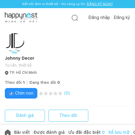
Kết nối đơn vị thiết kế - thi công uy tín.
ĐĂNG KÝ NGAY!
Đăng nhập
Đăng ký
M
Ạ
N
G
X
Ã
H
Ộ
I
Johnny Decor
Tư vấn, thiết kế
TP. Hồ Chí Minh
Theo dõi
1
Đang theo dõi
0
Chim non
(
0
)
Đánh giá
Theo dõi
Bài viết
Được đánh giá
Ưu đãi đặc biệt
0
Sổ lưu trữ