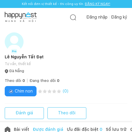
Kết nối đơn vị thiết kế - thi công uy tín.
Kết nối đơn vị thiết kế - thi công uy tín.
ĐĂNG KÝ NGAY!
ĐĂNG KÝ NGAY!
Đăng nhập
Đăng ký
M
Ạ
N
G
X
Ã
H
Ộ
I
Lê Nguyễn Tất Đạt
Tư vấn, thiết kế
Đà Nẵng
Theo dõi
0
Đang theo dõi
0
Chim non
(
0
)
Đánh giá
Theo dõi
Bài viết
Được đánh giá
Ưu đãi đặc biệt
0
Sổ lưu trữ