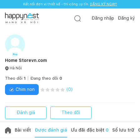
Kết nối đơn vị thiết kế - thi công uy tín.
ĐĂNG KÝ NGAY!
Đăng nhập
Đăng ký
M
Ạ
N
G
X
Ã
H
Ộ
I
Home Storevn.com
Hà Nội
Theo dõi
1
Đang theo dõi
0
Chim non
(
0
)
Đánh giá
Theo dõi
Bài viết
Được đánh giá
Ưu đãi đặc biệt
0
Sổ lưu trữ