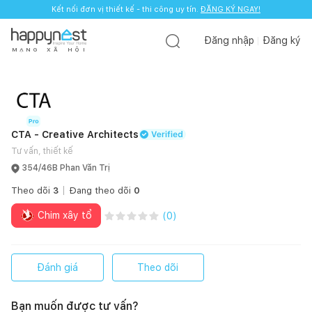
Kết nối đơn vị thiết kế - thi công uy tín.
ĐĂNG KÝ NGAY!
Đăng nhập
Đăng ký
M
Ạ
N
G
X
Ã
H
Ộ
I
CTA - Creative Architects
Tư vấn, thiết kế
354/46B Phan Văn Trị
Theo dõi
3
Đang theo dõi
0
Chim xây tổ
(
0
)
Đánh giá
Theo dõi
Bạn muốn được tư vấn?