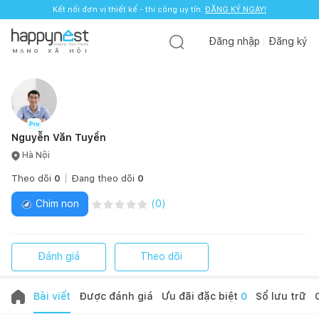
Kết nối đơn vị thiết kế - thi công uy tín.
ĐĂNG KÝ NGAY!
Đăng nhập
Đăng ký
M
Ạ
N
G
X
Ã
H
Ộ
I
Nguyễn Văn Tuyền
Hà Nội
Theo dõi
0
Đang theo dõi
0
Chim non
(
0
)
Đánh giá
Theo dõi
Bài viết
Được đánh giá
Ưu đãi đặc biệt
0
Sổ lưu trữ