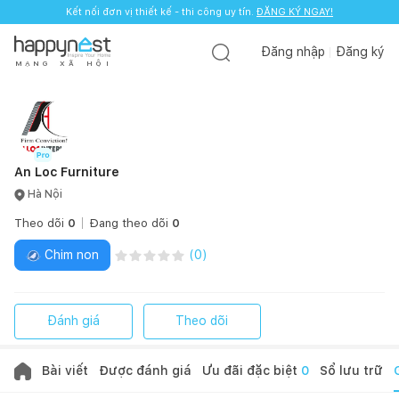
Kết nối đơn vị thiết kế - thi công uy tín.
ĐĂNG KÝ NGAY!
Đăng nhập
Đăng ký
M
Ạ
N
G
X
Ã
H
Ộ
I
An Loc Furniture
Hà Nội
Theo dõi
0
Đang theo dõi
0
Chim non
(
0
)
Đánh giá
Theo dõi
Bài viết
Được đánh giá
Ưu đãi đặc biệt
0
Sổ lưu trữ