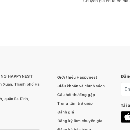
Chuyên gia chưa có mã 
ÔNG HAPPYNEST
Đăng
Giới thiệu Happynest
h Xuân, Thành phố Hà
Emai
Điều khoản và chính sách
Câu hỏi thường gặp
, quận Ba Đình,
Trung tâm trợ giúp
Tải 
Đánh giá
Đăng ký làm chuyên gia
Đăng ký bán hàng