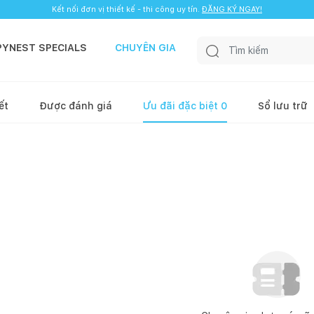
Kết nối đơn vị thiết kế - thi công uy tín.
ĐĂNG KÝ NGAY!
PYNEST SPECIALS
CHUYÊN GIA
ết
Được đánh giá
Ưu đãi đặc biệt
0
Sổ lưu trữ