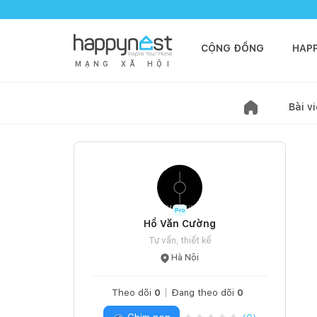
CỘNG ĐỒNG
HAP
M
Ạ
N
G
X
Ã
H
Ộ
I
Bài vi
Hồ Văn Cường
Tư vấn, thiết kế
Hà Nội
Theo dõi
0
Đang theo dõi
0