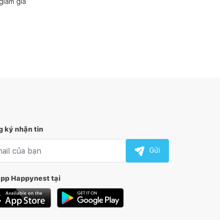
giảm giá
 ký nhận tin
l nhận tin
Gửi
app Happynest tại