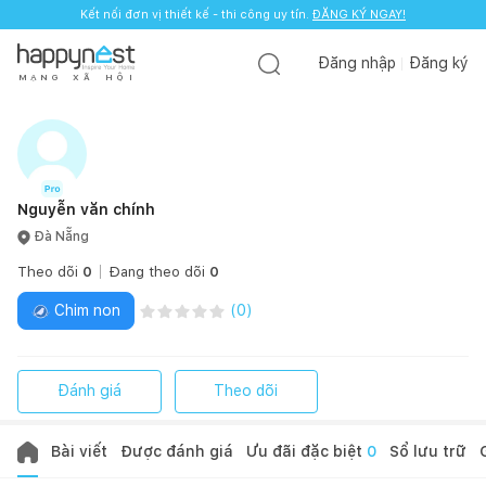
Kết nối đơn vị thiết kế - thi công uy tín.
ĐĂNG KÝ NGAY!
Đăng nhập
Đăng ký
M
Ạ
N
G
X
Ã
H
Ộ
I
Nguyễn văn chính
Đà Nẵng
Theo dõi
0
Đang theo dõi
0
Chim non
(
0
)
Đánh giá
Theo dõi
Bài viết
Được đánh giá
Ưu đãi đặc biệt
0
Sổ lưu trữ