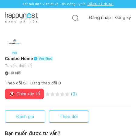
Kết nối đơn vị thiết kế - thi công uy tín.
ĐĂNG KÝ NGAY!
Đăng nhập
Đăng ký
M
Ạ
N
G
X
Ã
H
Ộ
I
Combo Home
Tư vấn, thiết kế
Hà Nội
Theo dõi
5
Đang theo dõi
0
Chim xây tổ
(
0
)
Đánh giá
Theo dõi
Bạn muốn được tư vấn?