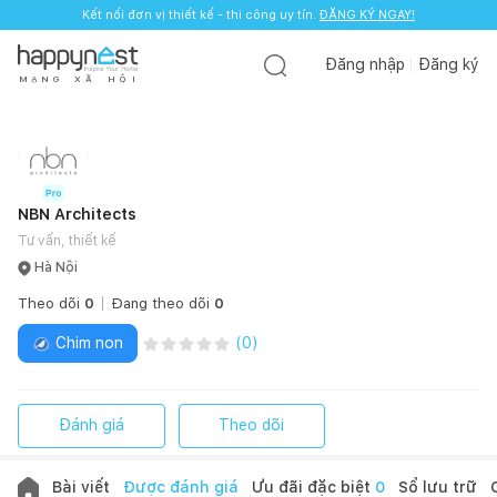
Kết nối đơn vị thiết kế - thi công uy tín.
ĐĂNG KÝ NGAY!
Đăng nhập
Đăng ký
M
Ạ
N
G
X
Ã
H
Ộ
I
NBN Architects
Tư vấn, thiết kế
Hà Nội
Theo dõi
0
Đang theo dõi
0
Chim non
(
0
)
Đánh giá
Theo dõi
Bài viết
Được đánh giá
Ưu đãi đặc biệt
0
Sổ lưu trữ