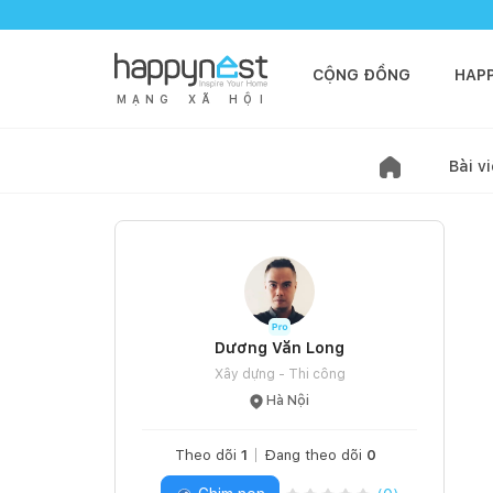
CỘNG ĐỒNG
HAP
M
Ạ
N
G
X
Ã
H
Ộ
I
Bài vi
Dương Văn Long
Xây dựng - Thi công
Hà Nội
Theo dõi
1
Đang theo dõi
0