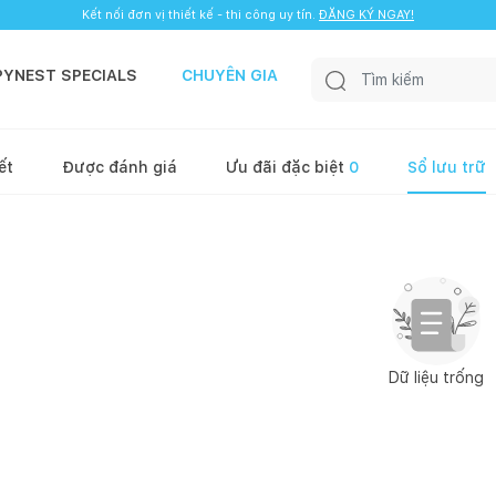
Kết nối đơn vị thiết kế - thi công uy tín.
ĐĂNG KÝ NGAY!
PYNEST SPECIALS
CHUYÊN GIA
ết
Được đánh giá
Ưu đãi đặc biệt
0
Sổ lưu trữ
Dữ liệu trống