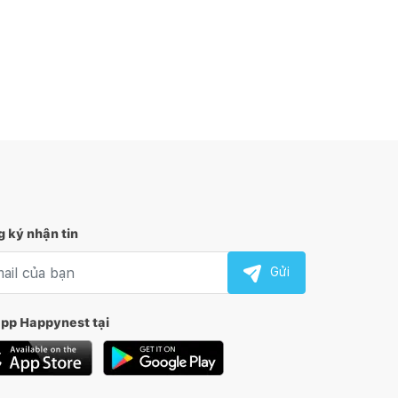
 ký nhận tin
l nhận tin
Gửi
app Happynest tại