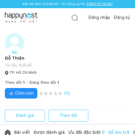
Kết nối đơn vị thiết kế - thi công uy tín.
Kết nối đơn vị thiết kế - thi công uy tín.
ĐĂNG KÝ NGAY!
ĐĂNG KÝ NGAY!
Đăng nhập
Đăng ký
M
Ạ
N
G
X
Ã
H
Ộ
I
Đỗ Thiện
Tư vấn, thiết kế
TP. Hồ Chí Minh
Theo dõi
1
Đang theo dõi
1
Chim non
(
0
)
Đánh giá
Theo dõi
Bài viết
Được đánh giá
Ưu đãi đặc biệt
0
Sổ lưu trữ