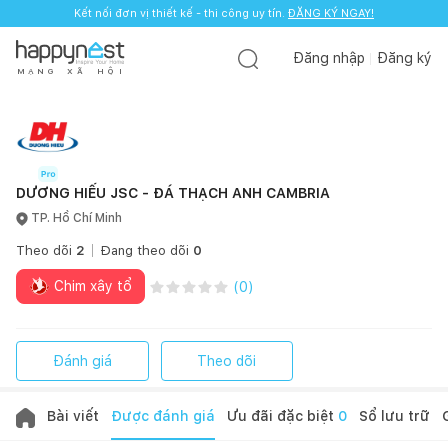
Kết nối đơn vị thiết kế - thi công uy tín.
ĐĂNG KÝ NGAY!
Đăng nhập
Đăng ký
M
Ạ
N
G
X
Ã
H
Ộ
I
DƯƠNG HIẾU JSC - ĐÁ THẠCH ANH CAMBRIA
TP. Hồ Chí Minh
Theo dõi
2
Đang theo dõi
0
Chim xây tổ
(
0
)
Đánh giá
Theo dõi
Bài viết
Được đánh giá
Ưu đãi đặc biệt
0
Sổ lưu trữ