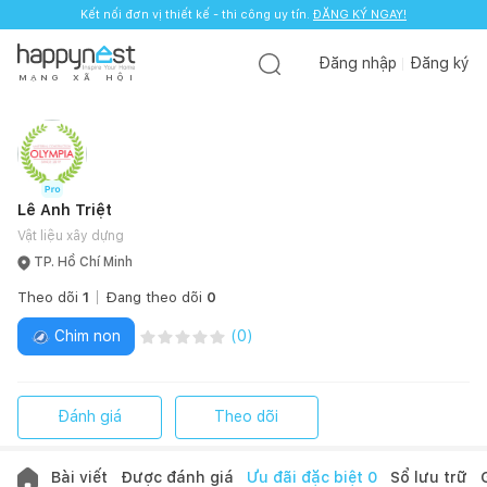
Kết nối đơn vị thiết kế - thi công uy tín.
ĐĂNG KÝ NGAY!
Đăng nhập
Đăng ký
M
Ạ
N
G
X
Ã
H
Ộ
I
Lê Anh Triệt
Vật liệu xây dựng
TP. Hồ Chí Minh
Theo dõi
1
Đang theo dõi
0
Chim non
(
0
)
Đánh giá
Theo dõi
Bài viết
Được đánh giá
Ưu đãi đặc biệt
0
Sổ lưu trữ