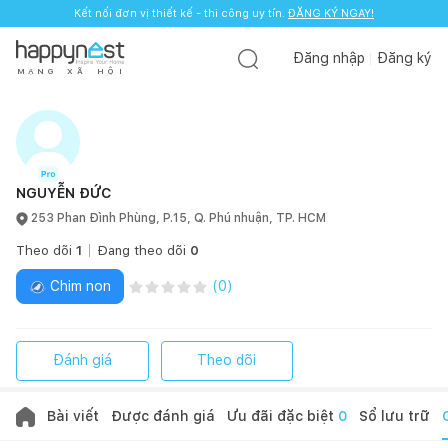
Kết nối đơn vị thiết kế - thi công uy tín.
ĐĂNG KÝ NGAY!
Đăng nhập
Đăng ký
M
Ạ
N
G
X
Ã
H
Ộ
I
NGUYỄN ĐỨC
253 Phan Đình Phùng, P.15, Q. Phú nhuận, TP. HCM
Theo dõi
1
Đang theo dõi
0
Chim non
(
0
)
Đánh giá
Theo dõi
Bài viết
Được đánh giá
Ưu đãi đặc biệt
0
Sổ lưu trữ