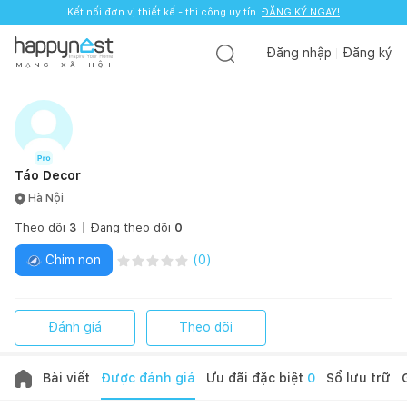
Kết nối đơn vị thiết kế - thi công uy tín.
ĐĂNG KÝ NGAY!
Đăng nhập
Đăng ký
M
Ạ
N
G
X
Ã
H
Ộ
I
Táo Decor
Hà Nội
Theo dõi
3
Đang theo dõi
0
Chim non
(
0
)
Đánh giá
Theo dõi
Bài viết
Được đánh giá
Ưu đãi đặc biệt
0
Sổ lưu trữ