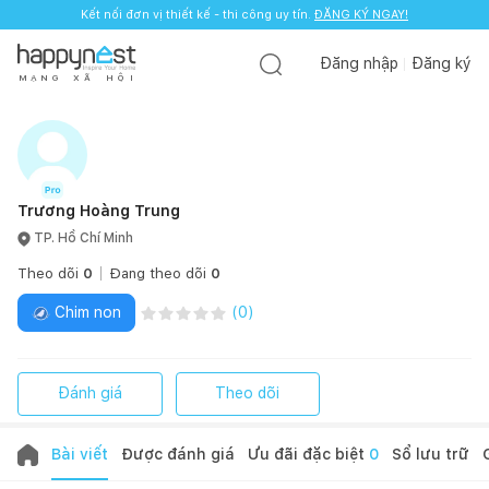
Kết nối đơn vị thiết kế - thi công uy tín.
ĐĂNG KÝ NGAY!
Đăng nhập
Đăng ký
M
Ạ
N
G
X
Ã
H
Ộ
I
Trương Hoàng Trung
TP. Hồ Chí Minh
Theo dõi
0
Đang theo dõi
0
Chim non
(
0
)
Đánh giá
Theo dõi
Bài viết
Được đánh giá
Ưu đãi đặc biệt
0
Sổ lưu trữ