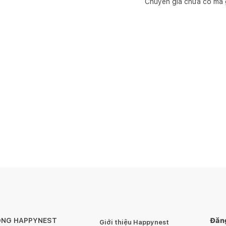
Chuyên gia chưa có mã 
ÔNG HAPPYNEST
Đăng
Giới thiệu Happynest