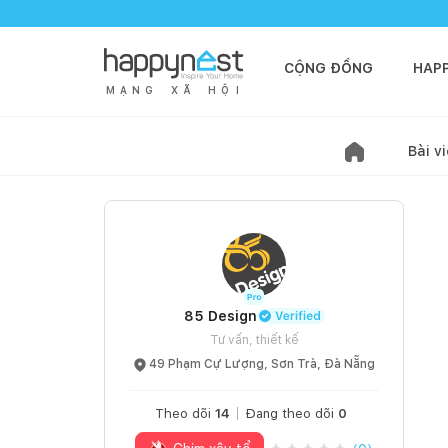
CỘNG ĐỒNG
HAP
M
Ạ
N
G
X
Ã
H
Ộ
I
Bài vi
85 Design
Tư vấn, thiết kế
49 Phạm Cự Lượng, Sơn Trà, Đà Nẵng
Theo dõi
14
Đang theo dõi
0