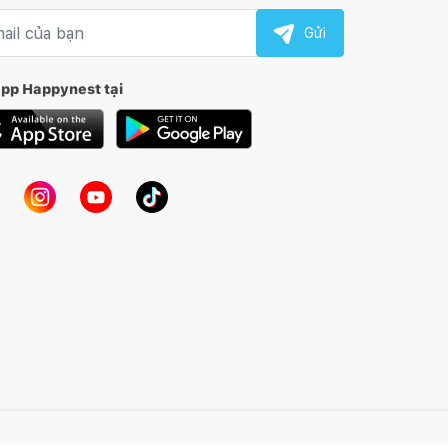
l nhận tin
Gửi
app Happynest tại