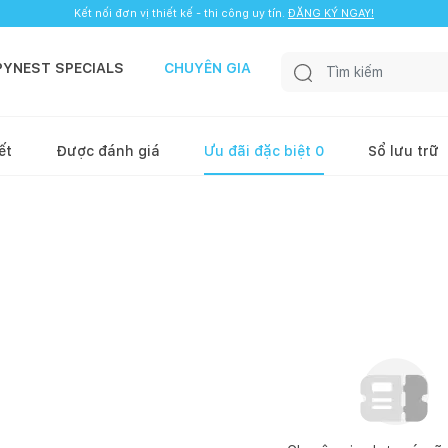
Kết nối đơn vị thiết kế - thi công uy tín.
ĐĂNG KÝ NGAY!
PYNEST SPECIALS
CHUYÊN GIA
ết
Được đánh giá
Ưu đãi đặc biệt
0
Sổ lưu trữ