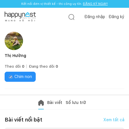
Kết nối đơn vị thiết kế - thi công uy tín.
ĐĂNG KÝ NGAY!
Đăng nhập
Đăng ký
M
Ạ
N
G
X
Ã
H
Ộ
I
Thị Hường
Theo dõi
0
Đang theo dõi
0
Chim non
Bài viết
Sổ lưu trữ
Bài viết nổi bật
Xem tất cả