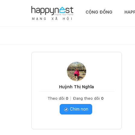
CỘNG ĐỒNG
HAP
M
Ạ
N
G
X
Ã
H
Ộ
I
Huỳnh Thị Nghĩa
Theo dõi
0
Đang theo dõi
0
Chim non