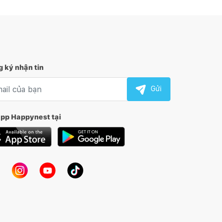
 ký nhận tin
l nhận tin
Gửi
app Happynest tại