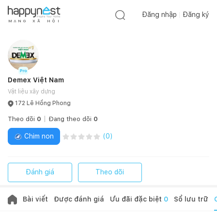
Đăng nhập
Đăng ký
M
Ạ
N
G
X
Ã
H
Ộ
I
Demex Việt Nam
Vật liệu xây dựng
172 Lê Hồng Phong
Theo dõi
0
Đang theo dõi
0
Chim non
(
0
)
Đánh giá
Theo dõi
Bài viết
Được đánh giá
Ưu đãi đặc biệt
0
Sổ lưu trữ