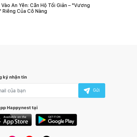
Vào An Yên: Căn Hộ Tối Giản – "Vương
 Riêng Của Cô Nàng
 ký nhận tin
l nhận tin
Gửi
app Happynest tại