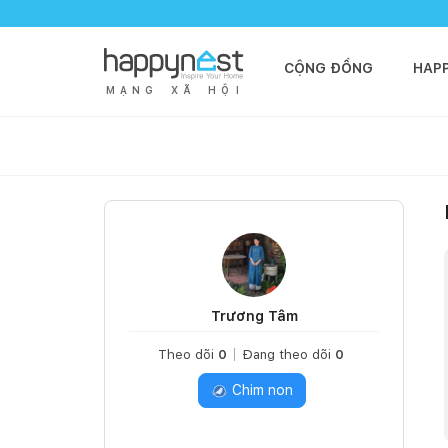
CỘNG ĐỒNG
HAP
M
Ạ
N
G
X
Ã
H
Ộ
I
Trương Tâm
Theo dõi
0
Đang theo dõi
0
Chim non