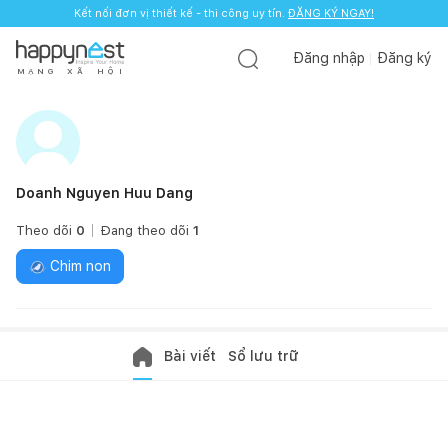
Kết nối đơn vị thiết kế - thi công uy tín.
ĐĂNG KÝ NGAY!
Đăng nhập
Đăng ký
M
Ạ
N
G
X
Ã
H
Ộ
I
Doanh Nguyen Huu Dang
Theo dõi
0
Đang theo dõi
1
Chim non
Bài viết
Sổ lưu trữ