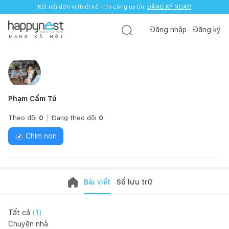
Kết nối đơn vị thiết kế - thi công uy tín.
ĐĂNG KÝ NGAY!
Đăng nhập
Đăng ký
M
Ạ
N
G
X
Ã
H
Ộ
I
Phạm Cẩm Tú
Theo dõi
0
Đang theo dõi
0
Chim non
Bài viết
Sổ lưu trữ
Tất cả
(
1
)
Chuyện nhà