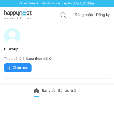
Kết nối đơn vị thiết kế - thi công uy tín.
ĐĂNG KÝ NGAY!
Đăng nhập
Đăng ký
M
Ạ
N
G
X
Ã
H
Ộ
I
B Group
Theo dõi
0
Đang theo dõi
0
Chim non
Bài viết
Sổ lưu trữ