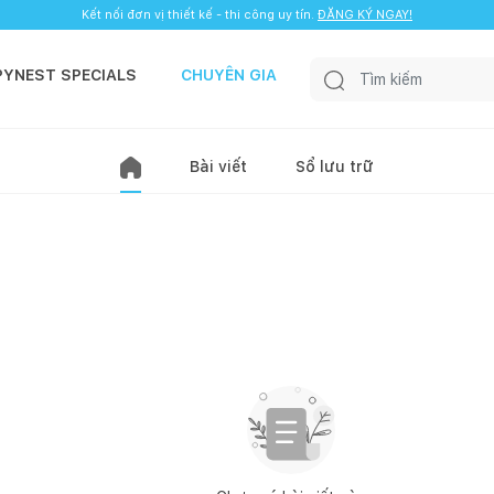
Kết nối đơn vị thiết kế - thi công uy tín.
ĐĂNG KÝ NGAY!
PYNEST SPECIALS
CHUYÊN GIA
Bài viết
Sổ lưu trữ