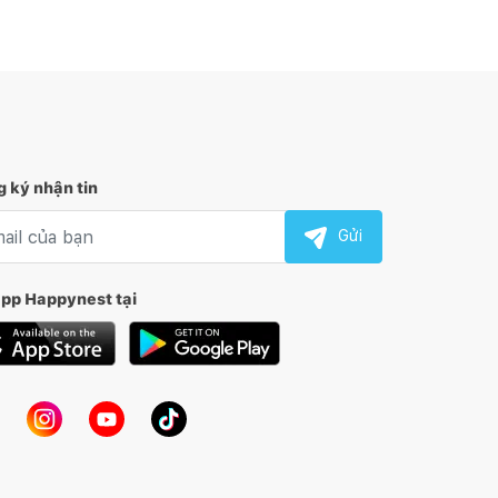
 ký nhận tin
l nhận tin
Gửi
app Happynest tại