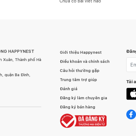
Chưa có bài viết nào
ÔNG HAPPYNEST
Đăng
Giới thiệu Happynest
h Xuân, Thành phố Hà
Emai
Điều khoản và chính sách
Câu hỏi thường gặp
, quận Ba Đình,
Trung tâm trợ giúp
Tải 
Đánh giá
Đăng ký làm chuyên gia
Đăng ký bán hàng