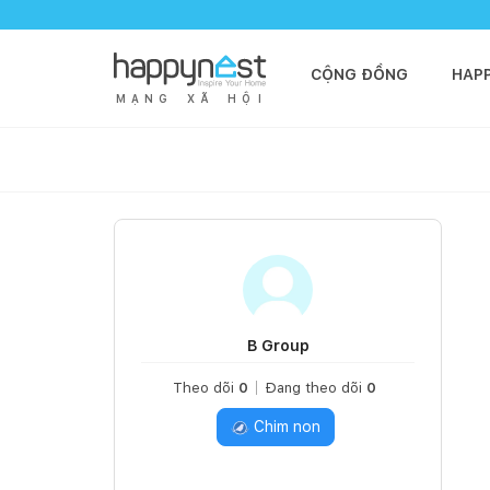
CỘNG ĐỒNG
HAP
M
Ạ
N
G
X
Ã
H
Ộ
I
B Group
Theo dõi
0
Đang theo dõi
0
Chim non