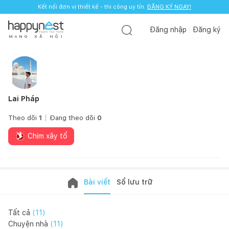
Kết nối đơn vị thiết kế - thi công uy tín.
ĐĂNG KÝ NGAY!
Đăng nhập
Đăng ký
M
Ạ
N
G
X
Ã
H
Ộ
I
Lai Pháp
Theo dõi
1
Đang theo dõi
0
Chim xây tổ
Bài viết
Sổ lưu trữ
Tất cả
(
11
)
Chuyện nhà
(
11
)