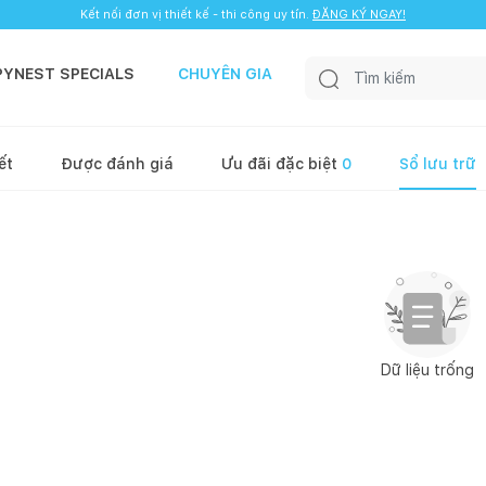
Kết nối đơn vị thiết kế - thi công uy tín.
ĐĂNG KÝ NGAY!
PYNEST SPECIALS
CHUYÊN GIA
ết
Được đánh giá
Ưu đãi đặc biệt
0
Sổ lưu trữ
Dữ liệu trống