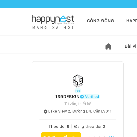
CỘNG ĐỒNG
HAP
M
Ạ
N
G
X
Ã
H
Ộ
I
Bài vi
139DESIGN
Tư vấn, thiết kế
Lake View 2, Đường D4, Căn LV011
Theo dõi
6
Đang theo dõi
0