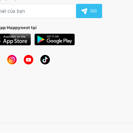
l nhận tin
Gửi
app Happynest tại