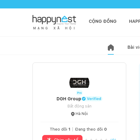
CỘNG ĐỒNG
HAP
M
Ạ
N
G
X
Ã
H
Ộ
I
Bài vi
DGH Group
Bất động sản
Hà Nội
Theo dõi
1
Đang theo dõi
0