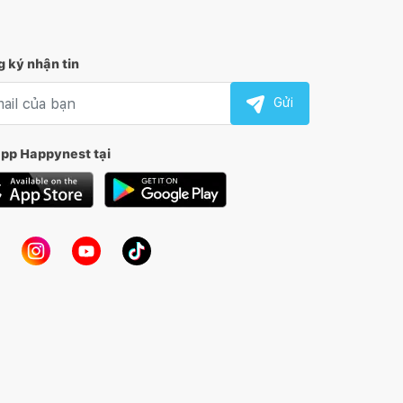
 ký nhận tin
l nhận tin
Gửi
app Happynest tại