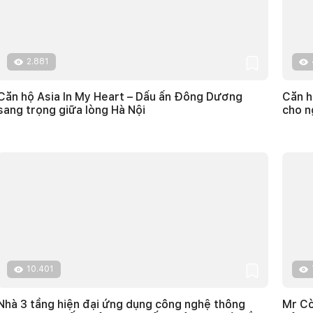
2.881
Căn hộ Asia In My Heart – Dấu ấn Đông Dương
Căn h
sang trọng giữa lòng Hà Nội
cho n
10.401
Nhà 3 tầng hiện đại ứng dụng công nghệ thông
Mr Cò