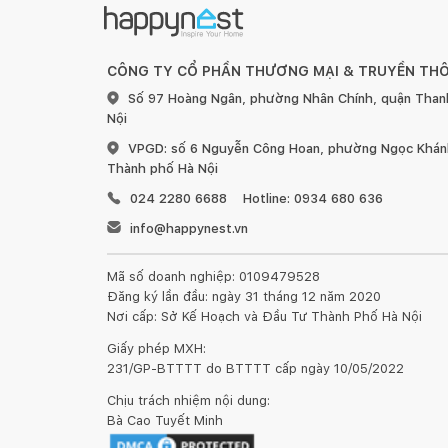
CÔNG TY CỔ PHẦN THƯƠNG MẠI & TRUYỀN TH
Số 97 Hoàng Ngân, phường Nhân Chính, quận Than
Nội
VPGD: số 6 Nguyễn Công Hoan, phường Ngọc Khánh
Thành phố Hà Nội
024 2280 6688
Hotline: 0934 680 636
info@happynest.vn
Mã số doanh nghiệp: 0109479528
Đăng ký lần đầu: ngày 31 tháng 12 năm 2020
Nơi cấp: Sở Kế Hoạch và Đầu Tư Thành Phố Hà Nội
Giấy phép MXH:
231/GP-BTTTT do BTTTT cấp ngày 10/05/2022
Chịu trách nhiệm nội dung:
Bà Cao Tuyết Minh