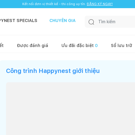
Kết nối đơn vị thiết kế - thi công uy tín.
ĐĂNG KÝ NGAY!
PYNEST SPECIALS
CHUYÊN GIA
ết
Được đánh giá
Ưu đãi đặc biệt
0
Sổ lưu trữ
Công trình Happynest giới thiệu