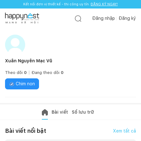
Kết nối đơn vị thiết kế - thi công uy tín.
ĐĂNG KÝ NGAY!
Đăng nhập
Đăng ký
M
Ạ
N
G
X
Ã
H
Ộ
I
Xuân Nguyên Mạc Vũ
Theo dõi
0
Đang theo dõi
0
Chim non
Bài viết
Sổ lưu trữ
Bài viết nổi bật
Xem tất cả